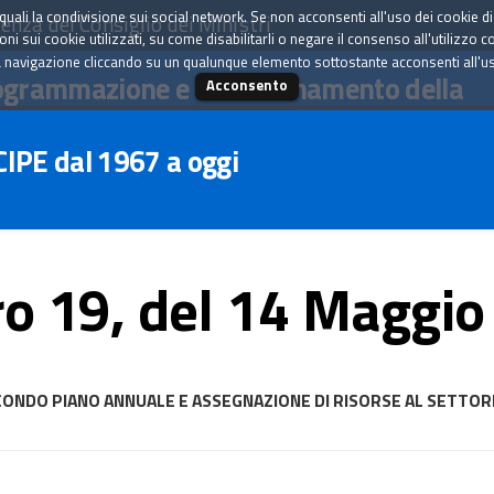
tà quali la condivisione sui social network. Se non acconsenti all'uso dei cookie d
enza del Consiglio dei Ministri
i sui cookie utilizzati, su come disabilitarli o negare il consenso all'utilizzo c
 navigazione cliccando su un qualunque elemento sottostante acconsenti all'uso 
ogrammazione e il coordinamento della
Acconsento
 CIPE dal 1967 a oggi
o 19, del 14 Maggio
ONDO PIANO ANNUALE E ASSEGNAZIONE DI RISORSE AL SETTORE