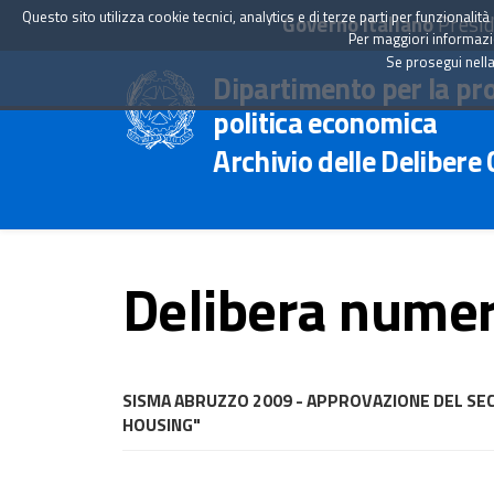
Questo sito utilizza cookie tecnici, analytics e di terze parti per funzionali
Governo Italiano
Presid
Per maggiori informazion
Se prosegui nella
Dipartimento per la pr
politica economica
Archivio delle Delibere
Delibera numer
SISMA ABRUZZO 2009 - APPROVAZIONE DEL SEC
HOUSING"