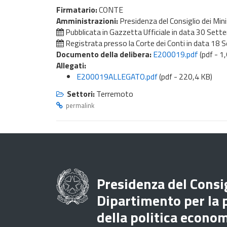
Firmatario:
CONTE
Amministrazioni:
Presidenza del Consiglio dei Mini
Pubblicata in Gazzetta Ufficiale in data
30 Sett
Registrata presso la Corte dei Conti in data
18 S
Documento della delibera:
E200019.pdf
(pdf - 1
Allegati:
E200019ALLEGATO.pdf
(pdf - 220,4 KB)
Settori:
Terremoto
permalink
Presidenza del Consig
Dipartimento per la
della politica econo