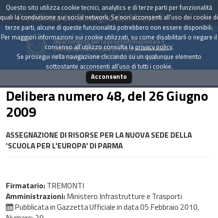
Questo sito utilizza cookie tecnici, analytics e di terze parti per funzionalità
Presidenza del Consiglio dei Ministri
quali la condivisione sui social network. Se non acconsenti all'uso dei cookie di
terze parti, alcune di queste funzionalità potrebbero non essere disponibili.
Per maggiori informazioni sui cookie utilizzati, su come disabilitarli o negare il
Dipartimento per la programmazione e il
consenso all'utilizzo consulta la
privacy policy
.
coordinamento della politica economica
Archivio delle Delibere CIPE dal 1967 a oggi
Se prosegui nella navigazione cliccando su un qualunque elemento
sottostante acconsenti all'uso di tutti i cookie.
Acconsento
Delibera numero 48, del 26 Giugno
2009
ASSEGNAZIONE DI RISORSE PER LA NUOVA SEDE DELLA
'SCUOLA PER L'EUROPA' DI PARMA
Firmatario:
TREMONTI
Amministrazioni:
Ministero Infrastrutture e Trasporti
Pubblicata in Gazzetta Ufficiale in data
05 Febbraio 2010
,
Numero: 29