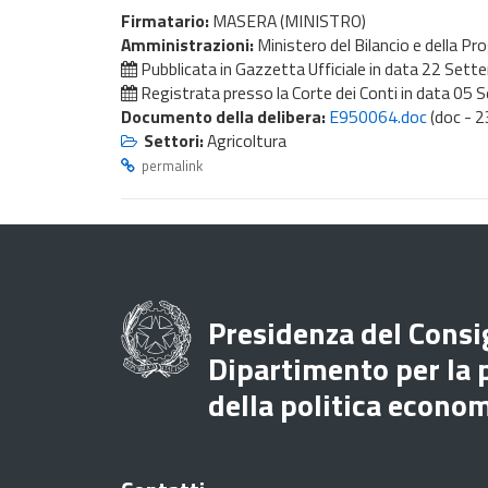
Firmatario:
MASERA (MINISTRO)
Amministrazioni:
Ministero del Bilancio e della
Pubblicata in Gazzetta Ufficiale in data
22 Sett
Registrata presso la Corte dei Conti in data
05 S
Documento della delibera:
E950064.doc
(doc - 2
Settori:
Agricoltura
permalink
Presidenza del Consig
Dipartimento per la
della politica econo