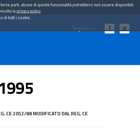
i terze parti, alcune di queste funzionalità potrebbero non essere disponibili.
onsulta la
privacy policy
.
di tutti i cookie.
Seguici su:
 1995
REG. CE 2052/88 MODIFICATO DAL REG. CE