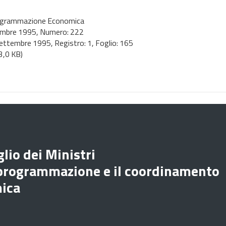
 Programmazione Economica
embre 1995
, Numero: 222
ettembre 1995
, Registro: 1, Foglio: 165
3,0 KB)
lio dei Ministri
 programmazione e il coordinamento
mica