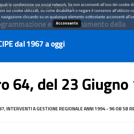
tà quali la condivisione sui social network. Se non acconsenti all'uso dei cookie d
enza del Consiglio dei Ministri
i sui cookie utilizzati, su come disabilitarli o negare il consenso all'utilizzo c
 navigazione cliccando su un qualunque elemento sottostante acconsenti all'uso 
ogrammazione e il coordinamento della
Acconsento
 CIPE dal 1967 a oggi
o 64, del 23 Giugno
/1987, INTERVENTI A GESTIONE REGIONALE ANNI 1994 - 96 OB 5B 