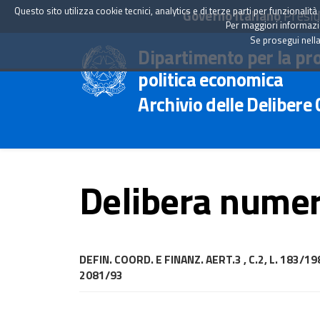
Questo sito utilizza cookie tecnici, analytics e di terze parti per funzionali
Governo Italiano
Presid
Per maggiori informazion
Se prosegui nella
Dipartimento per la pr
politica economica
Archivio delle Delibere
Delibera numer
DEFIN. COORD. E FINANZ. AERT.3 , C.2, L. 183
2081/93