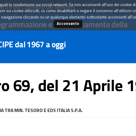
tà quali la condivisione sui social network. Se non acconsenti all'uso dei cookie d
enza del Consiglio dei Ministri
i sui cookie utilizzati, su come disabilitarli o negare il consenso all'utilizzo c
 navigazione cliccando su un qualunque elemento sottostante acconsenti all'uso 
ogrammazione e il coordinamento della
Acconsento
 CIPE dal 1967 a oggi
o 69, del 21 Aprile 
RA MIN. TESORO E EDS ITALIA S.P.A.