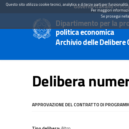
Questo sito utilizza cookie tecnici, analytics e di terze parti per funzionali
Governo Italiano
Presid
Per maggiori informazion
Se prosegui nella
Dipartimento per la pr
politica economica
Archivio delle Delibere
Delibera numer
APPROVAZIONE DEL CONTRATTO DI PROGRAMMA T
Tipo delibera:
Altro