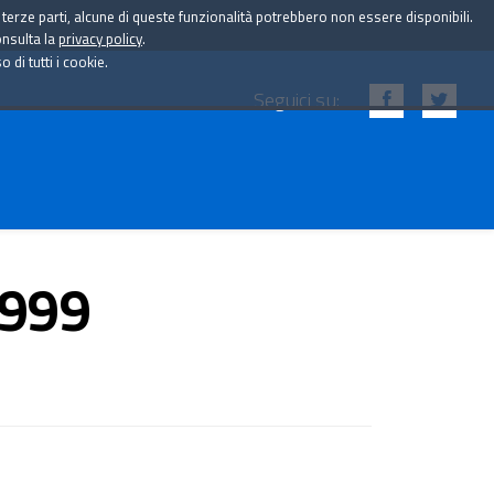
i terze parti, alcune di queste funzionalità potrebbero non essere disponibili.
onsulta la
privacy policy
.
di tutti i cookie.
Seguici su:
1999