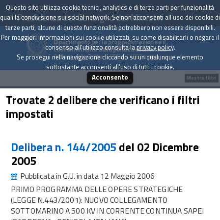
Questo sito utilizza cookie tecnici, analytics e di terze parti per funzionalità
Presidenza del Consiglio dei Ministri
quali la condivisione sui social network. Se non acconsenti all'uso dei cookie di
terze parti, alcune di queste funzionalità potrebbero non essere disponibili.
Per maggiori informazioni sui cookie utilizzati, su come disabilitarli o negare il
Dipartimento per la programmazione e il
consenso all'utilizzo consulta la
privacy policy
.
coordinamento della politica economica
Archivio delle Delibere CIPE dal 1967 a oggi
Se prosegui nella navigazione cliccando su un qualunque elemento
sottostante acconsenti all'uso di tutti i cookie.
Acconsento
Mostra filtri
Trovate 2 delibere che verificano i filtri
impostati
Delibera n. 144/2005
del 02 Dicembre
2005
Pubblicata in G.U. in data 12 Maggio 2006
PRIMO PROGRAMMA DELLE OPERE STRATEGICHE
(LEGGE N.443/2001): NUOVO COLLEGAMENTO
SOTTOMARINO A 500 KV IN CORRENTE CONTINUA SAPEI