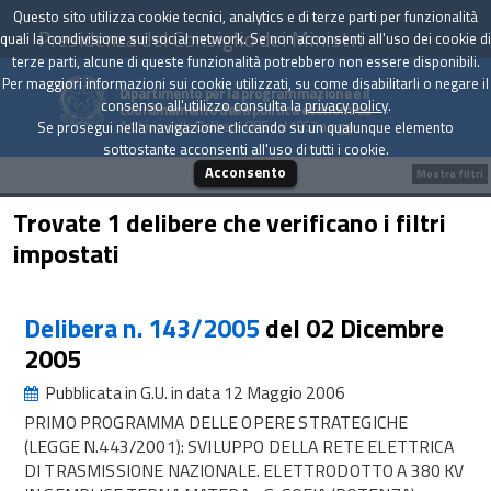
Questo sito utilizza cookie tecnici, analytics e di terze parti per funzionalità
Presidenza del Consiglio dei Ministri
quali la condivisione sui social network. Se non acconsenti all'uso dei cookie di
terze parti, alcune di queste funzionalità potrebbero non essere disponibili.
Per maggiori informazioni sui cookie utilizzati, su come disabilitarli o negare il
Dipartimento per la programmazione e il
consenso all'utilizzo consulta la
privacy policy
.
coordinamento della politica economica
Archivio delle Delibere CIPE dal 1967 a oggi
Se prosegui nella navigazione cliccando su un qualunque elemento
sottostante acconsenti all'uso di tutti i cookie.
Acconsento
Mostra filtri
Trovate 1 delibere che verificano i filtri
impostati
Delibera n. 143/2005
del 02 Dicembre
2005
Pubblicata in G.U. in data 12 Maggio 2006
PRIMO PROGRAMMA DELLE OPERE STRATEGICHE
(LEGGE N.443/2001): SVILUPPO DELLA RETE ELETTRICA
DI TRASMISSIONE NAZIONALE. ELETTRODOTTO A 380 KV