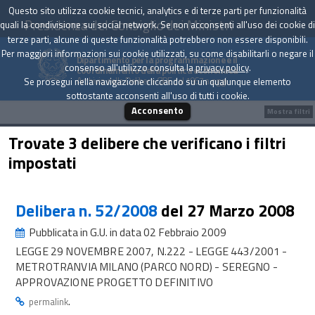
Questo sito utilizza cookie tecnici, analytics e di terze parti per funzionalità
Presidenza del Consiglio dei Ministri
quali la condivisione sui social network. Se non acconsenti all'uso dei cookie di
terze parti, alcune di queste funzionalità potrebbero non essere disponibili.
Per maggiori informazioni sui cookie utilizzati, su come disabilitarli o negare il
Dipartimento per la programmazione e il
consenso all'utilizzo consulta la
privacy policy
.
coordinamento della politica economica
Archivio delle Delibere CIPE dal 1967 a oggi
Se prosegui nella navigazione cliccando su un qualunque elemento
sottostante acconsenti all'uso di tutti i cookie.
Acconsento
Mostra filtri
Trovate 3 delibere che verificano i filtri
impostati
Delibera n. 52/2008
del 27 Marzo 2008
Pubblicata in G.U. in data 02 Febbraio 2009
LEGGE 29 NOVEMBRE 2007, N.222 - LEGGE 443/2001 -
METROTRANVIA MILANO (PARCO NORD) - SEREGNO -
APPROVAZIONE PROGETTO DEFINITIVO
.
permalink