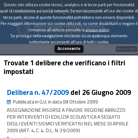
Questo sito utilizza cookie tecnici, analytics e di terze parti per funzionalità
Presidenza del Consiglio dei Ministri
quali la condivisione sui social network. Se non acconsenti all'uso dei cookie di
terze parti, alcune di queste funzionalità potrebbero non essere disponibili.
Per maggiori informazioni sui cookie utilizzati, su come disabilitarli o negare il
Dipartimento per la programmazione e il
consenso all'utilizzo consulta la
privacy policy
.
coordinamento della politica economica
Archivio delle Delibere CIPE dal 1967 a oggi
Se prosegui nella navigazione cliccando su un qualunque elemento
sottostante acconsenti all'uso di tutti i cookie.
Acconsento
Mostra filtri
Trovate 1 delibere che verificano i filtri
impostati
Delibera n. 47/2009
del 26 Giugno 2009
Pubblicata in G.U. in data 08 Ottobre 2009
ASSEGNAZIONE RISORSE A FAVORE REGIONE ABRUZZO
PER INTERVENTI DI EDILIZIA SCOLASTICA A SEGUITO
DEGLI EVENTI SISMICI VERIFICATISI NEL MESE DI APRILE
2009 (ART. 4, C. 4, D.L. N. 39/2009)