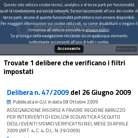
Questo sito utilizza cookie tecnici, analytics e di terze parti per funzionalità
Presidenza del Consiglio dei Ministri
quali la condivisione sui social network. Se non acconsenti all'uso dei cookie di
terze parti, alcune di queste funzionalità potrebbero non essere disponibili.
Per maggiori informazioni sui cookie utilizzati, su come disabilitarli o negare il
Dipartimento per la programmazione e il
consenso all'utilizzo consulta la
privacy policy
.
coordinamento della politica economica
Archivio delle Delibere CIPE dal 1967 a oggi
Se prosegui nella navigazione cliccando su un qualunque elemento
sottostante acconsenti all'uso di tutti i cookie.
Acconsento
Mostra filtri
Trovate 1 delibere che verificano i filtri
impostati
Delibera n. 47/2009
del 26 Giugno 2009
Pubblicata in G.U. in data 08 Ottobre 2009
ASSEGNAZIONE RISORSE A FAVORE REGIONE ABRUZZO
PER INTERVENTI DI EDILIZIA SCOLASTICA A SEGUITO
DEGLI EVENTI SISMICI VERIFICATISI NEL MESE DI APRILE
2009 (ART. 4, C. 4, D.L. N. 39/2009)