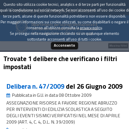
Questo sito utilizza cookie tecnici, analytics e di terze parti per funzionalità
Presidenza del Consiglio dei Ministri
quali la condivisione sui social network. Se non acconsenti all'uso dei cookie di
terze parti, alcune di queste funzionalità potrebbero non essere disponibili.
Per maggiori informazioni sui cookie utilizzati, su come disabilitarli o negare il
Dipartimento per la programmazione e il
consenso all'utilizzo consulta la
privacy policy
.
coordinamento della politica economica
Archivio delle Delibere CIPE dal 1967 a oggi
Se prosegui nella navigazione cliccando su un qualunque elemento
sottostante acconsenti all'uso di tutti i cookie.
Acconsento
Mostra filtri
Trovate 1 delibere che verificano i filtri
impostati
Delibera n. 47/2009
del 26 Giugno 2009
Pubblicata in G.U. in data 08 Ottobre 2009
ASSEGNAZIONE RISORSE A FAVORE REGIONE ABRUZZO
PER INTERVENTI DI EDILIZIA SCOLASTICA A SEGUITO
DEGLI EVENTI SISMICI VERIFICATISI NEL MESE DI APRILE
2009 (ART. 4, C. 4, D.L. N. 39/2009)