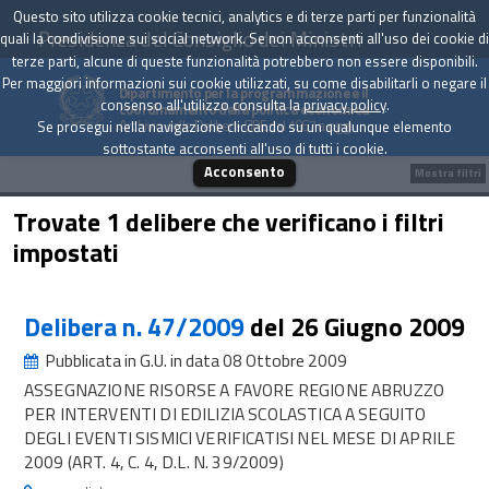
Questo sito utilizza cookie tecnici, analytics e di terze parti per funzionalità
Presidenza del Consiglio dei Ministri
quali la condivisione sui social network. Se non acconsenti all'uso dei cookie di
terze parti, alcune di queste funzionalità potrebbero non essere disponibili.
Per maggiori informazioni sui cookie utilizzati, su come disabilitarli o negare il
Dipartimento per la programmazione e il
consenso all'utilizzo consulta la
privacy policy
.
coordinamento della politica economica
Archivio delle Delibere CIPE dal 1967 a oggi
Se prosegui nella navigazione cliccando su un qualunque elemento
sottostante acconsenti all'uso di tutti i cookie.
Acconsento
Mostra filtri
Trovate 1 delibere che verificano i filtri
impostati
Delibera n. 47/2009
del 26 Giugno 2009
Pubblicata in G.U. in data 08 Ottobre 2009
ASSEGNAZIONE RISORSE A FAVORE REGIONE ABRUZZO
PER INTERVENTI DI EDILIZIA SCOLASTICA A SEGUITO
DEGLI EVENTI SISMICI VERIFICATISI NEL MESE DI APRILE
2009 (ART. 4, C. 4, D.L. N. 39/2009)