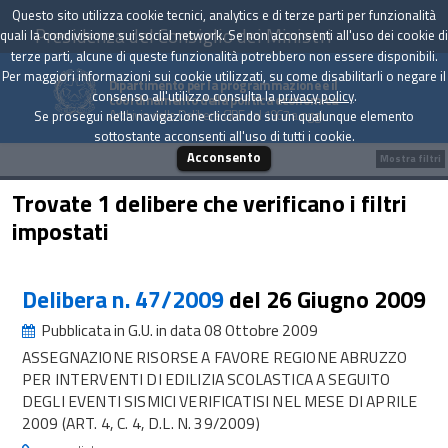
Questo sito utilizza cookie tecnici, analytics e di terze parti per funzionalità
Presidenza del Consiglio dei Ministri
quali la condivisione sui social network. Se non acconsenti all'uso dei cookie di
terze parti, alcune di queste funzionalità potrebbero non essere disponibili.
Per maggiori informazioni sui cookie utilizzati, su come disabilitarli o negare il
Dipartimento per la programmazione e il
consenso all'utilizzo consulta la
privacy policy
.
coordinamento della politica economica
Archivio delle Delibere CIPE dal 1967 a oggi
Se prosegui nella navigazione cliccando su un qualunque elemento
sottostante acconsenti all'uso di tutti i cookie.
Acconsento
Mostra filtri
Trovate 1 delibere che verificano i filtri
impostati
Delibera n. 47/2009
del 26 Giugno 2009
Pubblicata in G.U. in data 08 Ottobre 2009
ASSEGNAZIONE RISORSE A FAVORE REGIONE ABRUZZO
PER INTERVENTI DI EDILIZIA SCOLASTICA A SEGUITO
DEGLI EVENTI SISMICI VERIFICATISI NEL MESE DI APRILE
2009 (ART. 4, C. 4, D.L. N. 39/2009)