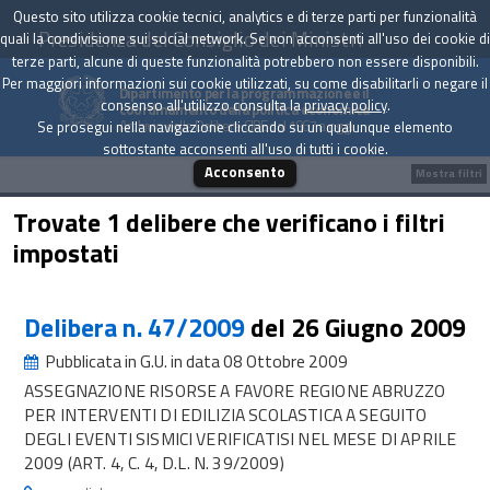
Questo sito utilizza cookie tecnici, analytics e di terze parti per funzionalità
Presidenza del Consiglio dei Ministri
quali la condivisione sui social network. Se non acconsenti all'uso dei cookie di
terze parti, alcune di queste funzionalità potrebbero non essere disponibili.
Per maggiori informazioni sui cookie utilizzati, su come disabilitarli o negare il
Dipartimento per la programmazione e il
consenso all'utilizzo consulta la
privacy policy
.
coordinamento della politica economica
Archivio delle Delibere CIPE dal 1967 a oggi
Se prosegui nella navigazione cliccando su un qualunque elemento
sottostante acconsenti all'uso di tutti i cookie.
Acconsento
Mostra filtri
Trovate 1 delibere che verificano i filtri
impostati
Delibera n. 47/2009
del 26 Giugno 2009
Pubblicata in G.U. in data 08 Ottobre 2009
ASSEGNAZIONE RISORSE A FAVORE REGIONE ABRUZZO
PER INTERVENTI DI EDILIZIA SCOLASTICA A SEGUITO
DEGLI EVENTI SISMICI VERIFICATISI NEL MESE DI APRILE
2009 (ART. 4, C. 4, D.L. N. 39/2009)