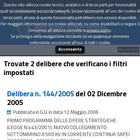
Questo sito utilizza cookie tecnici, analytics e di terze parti per funzionalità
Presidenza del Consiglio dei Ministri
quali la condivisione sui social network. Se non acconsenti all'uso dei cookie di
terze parti, alcune di queste funzionalità potrebbero non essere disponibili.
Per maggiori informazioni sui cookie utilizzati, su come disabilitarli o negare il
Dipartimento per la programmazione e il
consenso all'utilizzo consulta la
privacy policy
.
coordinamento della politica economica
Archivio delle Delibere CIPE dal 1967 a oggi
Se prosegui nella navigazione cliccando su un qualunque elemento
sottostante acconsenti all'uso di tutti i cookie.
Acconsento
Mostra filtri
Trovate 2 delibere che verificano i filtri
impostati
Delibera n. 144/2005
del 02 Dicembre
2005
Pubblicata in G.U. in data 12 Maggio 2006
PRIMO PROGRAMMA DELLE OPERE STRATEGICHE
(LEGGE N.443/2001): NUOVO COLLEGAMENTO
SOTTOMARINO A 500 KV IN CORRENTE CONTINUA SAPEI