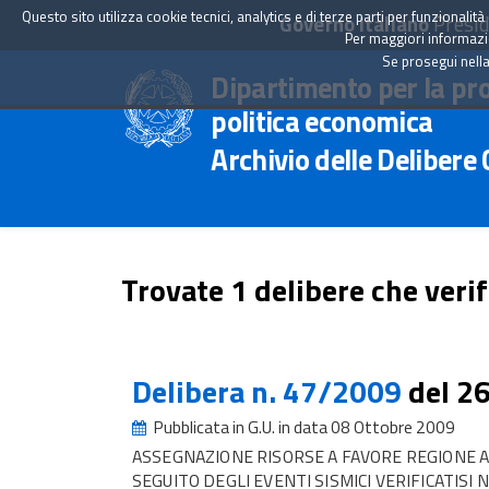
Questo sito utilizza cookie tecnici, analytics e di terze parti per funzionali
Governo Italiano
Presid
Per maggiori informazion
Se prosegui nella
Dipartimento per la pr
politica economica
Archivio delle Delibere
Trovate 1 delibere che verif
Delibera n. 47/2009
del 2
Pubblicata in G.U. in data 08 Ottobre 2009
ASSEGNAZIONE RISORSE A FAVORE REGIONE AB
SEGUITO DEGLI EVENTI SISMICI VERIFICATISI NEL