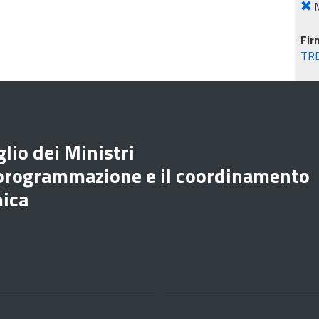
M
Fir
TR
lio dei Ministri
 programmazione e il coordinamento
mica