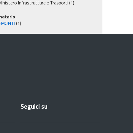
inistero Infrastrutture e Trasporti
(1)
matario
EMONTI
(1)
Seguici su