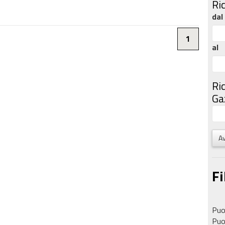
Ri
dal
1
al
Ri
Gaz
Av
Fi
Puoi
Puoi