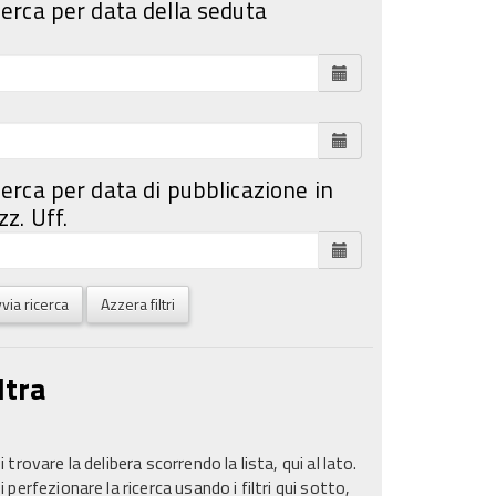
cerca per data della seduta
cerca per data di pubblicazione in
z. Uff.
via ricerca
Azzera filtri
ltra
 trovare la delibera scorrendo la lista, qui al lato.
 perfezionare la ricerca usando i filtri qui sotto,