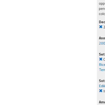
oppu
pens
col
Dec
An
20
Set
O
Rice
Ter
Sot
Edil
I
Amm