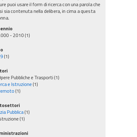
re puoi usare il form di ricerca con una parola che
i sia contenuta nella delibera, in cima a questa
onna.
ennio
2000 - 2010
(1)
no
09
(1)
tori
pere Pubbliche e Trasporti
(1)
rca e Istruzione
(1)
remoto
(1)
tosettori
izia Pubblica
(1)
struzione
(1)
inistrazioni