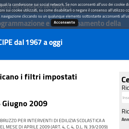
tà quali la condivisione sui social network. Se non acconsenti all'uso dei cookie d
enza del Consiglio dei Ministri
i sui cookie utilizzati, su come disabilitarli o negare il consenso all'utilizzo c
 navigazione cliccando su un qualunque elemento sottostante acconsenti all'uso 
ogrammazione e il coordinamento della
Acconsento
 CIPE dal 1967 a oggi
icano i filtri impostati
Ce
Ri
6 Giugno 2009
Ri
An
RUZZO PER INTERVENTI DI EDILIZIA SCOLASTICA A
 MESE DI APRILE 2009 (ART. 4, C. 4, D.L. N. 39/2009)