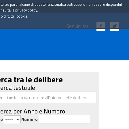
i terze parti, alcune di queste funzionalità potrebbero non essere disponibili.
onsulta la
privacy policy
.
di tutti i cookie.
Seguici su:
rca tra le delibere
cerca testuale
cerca per Anno e Numero
no
Numero