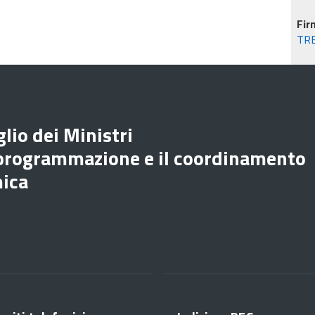
Fir
TR
lio dei Ministri
 programmazione e il coordinamento
mica