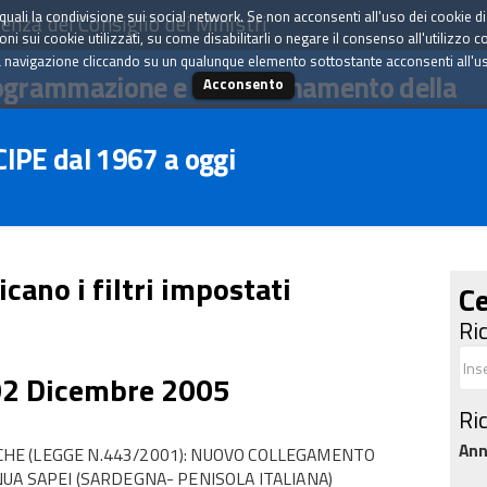
tà quali la condivisione sui social network. Se non acconsenti all'uso dei cookie d
enza del Consiglio dei Ministri
i sui cookie utilizzati, su come disabilitarli o negare il consenso all'utilizzo c
 navigazione cliccando su un qualunque elemento sottostante acconsenti all'uso 
ogrammazione e il coordinamento della
Acconsento
 CIPE dal 1967 a oggi
icano i filtri impostati
Ce
Ri
02 Dicembre 2005
Ri
An
HE (LEGGE N.443/2001): NUOVO COLLEGAMENTO
UA SAPEI (SARDEGNA- PENISOLA ITALIANA)