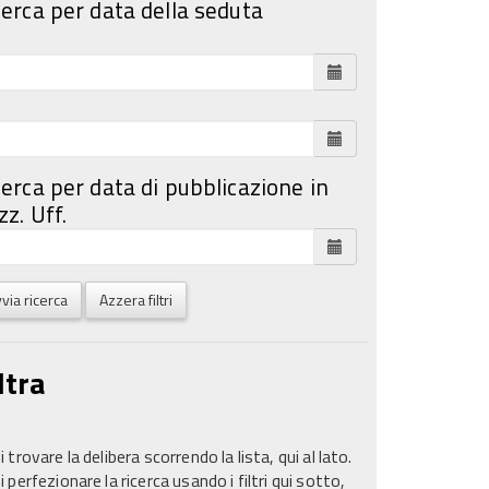
cerca per data della seduta
cerca per data di pubblicazione in
z. Uff.
via ricerca
Azzera filtri
ltra
 trovare la delibera scorrendo la lista, qui al lato.
 perfezionare la ricerca usando i filtri qui sotto,