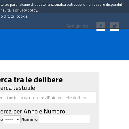
i terze parti, alcune di queste funzionalità potrebbero non essere disponibili.
onsulta la
privacy policy
.
di tutti i cookie.
Seguici su:
rca tra le delibere
cerca testuale
cerca per Anno e Numero
no
Numero