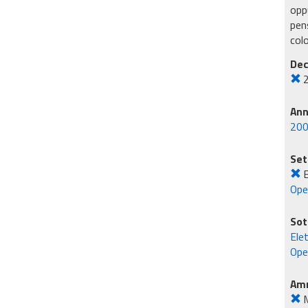
oppu
pens
col
Dec
An
20
Set
E
Ope
Sot
Elet
Oper
Amm
M