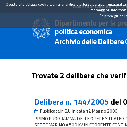
Questo sito utilizza cookie tecnici, analytics e di terze parti per funzionali
Governo Italiano
Presid
Per maggiori informazion
Se prosegui nella
Dipartimento per la pr
politica economica
Archivio delle Delibere
Trovate 2 delibere che verif
Delibera n. 144/2005
del 
Pubblicata in G.U. in data 12 Maggio 2006
PRIMO PROGRAMMA DELLE OPERE STRATEGIC
SOTTOMARINO A 500 KV IN CORRENTE CONTIN