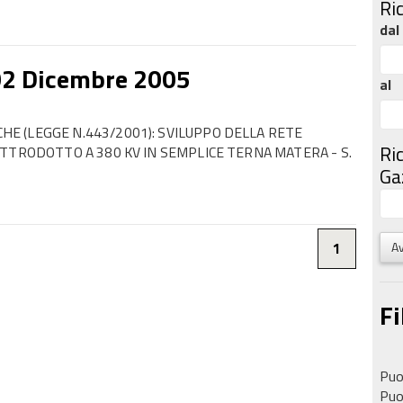
Ri
dal
02 Dicembre 2005
al
E (LEGGE N.443/2001): SVILUPPO DELLA RETE
Ri
TTRODOTTO A 380 KV IN SEMPLICE TERNA MATERA - S.
Gaz
Av
1
Fi
Puoi
Puoi