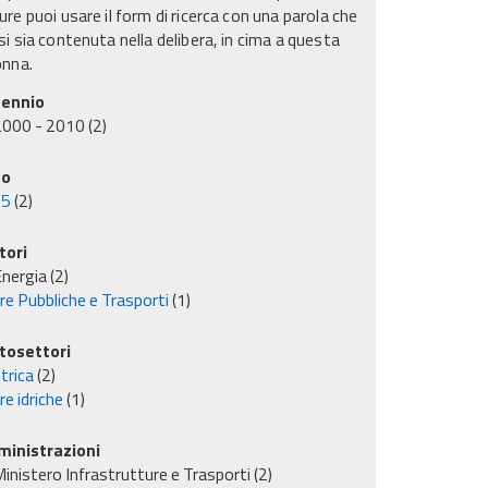
re puoi usare il form di ricerca con una parola che
i sia contenuta nella delibera, in cima a questa
onna.
ennio
2000 - 2010
(2)
no
05
(2)
tori
nergia
(2)
re Pubbliche e Trasporti
(1)
tosettori
trica
(2)
e idriche
(1)
inistrazioni
inistero Infrastrutture e Trasporti
(2)