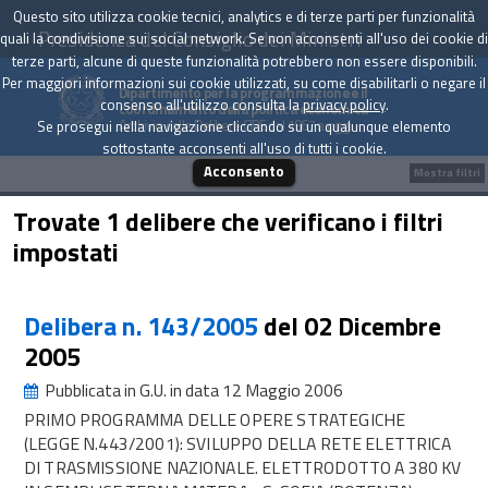
Questo sito utilizza cookie tecnici, analytics e di terze parti per funzionalità
Presidenza del Consiglio dei Ministri
quali la condivisione sui social network. Se non acconsenti all'uso dei cookie di
terze parti, alcune di queste funzionalità potrebbero non essere disponibili.
Per maggiori informazioni sui cookie utilizzati, su come disabilitarli o negare il
Dipartimento per la programmazione e il
consenso all'utilizzo consulta la
privacy policy
.
coordinamento della politica economica
Archivio delle Delibere CIPE dal 1967 a oggi
Se prosegui nella navigazione cliccando su un qualunque elemento
sottostante acconsenti all'uso di tutti i cookie.
Acconsento
Mostra filtri
Trovate 1 delibere che verificano i filtri
impostati
Delibera n. 143/2005
del 02 Dicembre
2005
Pubblicata in G.U. in data 12 Maggio 2006
PRIMO PROGRAMMA DELLE OPERE STRATEGICHE
(LEGGE N.443/2001): SVILUPPO DELLA RETE ELETTRICA
DI TRASMISSIONE NAZIONALE. ELETTRODOTTO A 380 KV