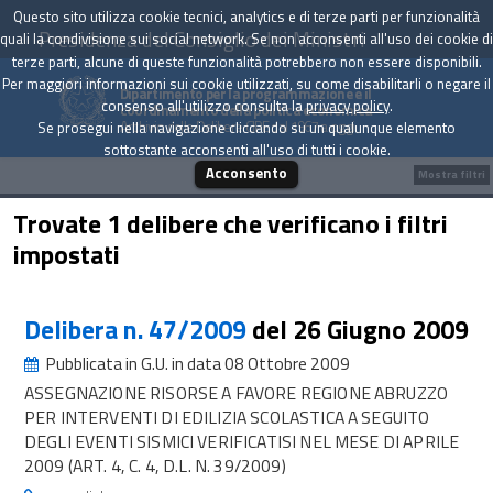
Questo sito utilizza cookie tecnici, analytics e di terze parti per funzionalità
Presidenza del Consiglio dei Ministri
quali la condivisione sui social network. Se non acconsenti all'uso dei cookie di
terze parti, alcune di queste funzionalità potrebbero non essere disponibili.
Per maggiori informazioni sui cookie utilizzati, su come disabilitarli o negare il
Dipartimento per la programmazione e il
consenso all'utilizzo consulta la
privacy policy
.
coordinamento della politica economica
Archivio delle Delibere CIPE dal 1967 a oggi
Se prosegui nella navigazione cliccando su un qualunque elemento
sottostante acconsenti all'uso di tutti i cookie.
Acconsento
Mostra filtri
Trovate 1 delibere che verificano i filtri
impostati
Delibera n. 47/2009
del 26 Giugno 2009
Pubblicata in G.U. in data 08 Ottobre 2009
ASSEGNAZIONE RISORSE A FAVORE REGIONE ABRUZZO
PER INTERVENTI DI EDILIZIA SCOLASTICA A SEGUITO
DEGLI EVENTI SISMICI VERIFICATISI NEL MESE DI APRILE
2009 (ART. 4, C. 4, D.L. N. 39/2009)