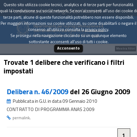
Questo sito utilizza cookie tecnici, analytics e di terze parti per funzionalità
Presidenza del Consiglio dei Ministri
quali la condivisione sui social network. Se non acconsenti all'uso dei cookie di
terze parti, alcune di queste funzionalità potrebbero non essere disponibili.
Per maggiori informazioni sui cookie utilizzati, su come disabilitarli o negare il
Dipartimento per la programmazione e il
consenso all'utilizzo consulta la
privacy policy
.
coordinamento della politica economica
Archivio delle Delibere CIPE dal 1967 a oggi
Se prosegui nella navigazione cliccando su un qualunque elemento
sottostante acconsenti all'uso di tutti i cookie.
Acconsento
Mostra filtri
Trovate 1 delibere che verificano i filtri
impostati
Delibera n. 46/2009
del 26 Giugno 2009
Pubblicata in G.U. in data 09 Gennaio 2010
CONTRATTO DI PROGRAMMA ANAS 2009
.
permalink
1