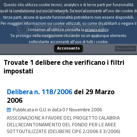
Questo sito utilizza cookie tecnici, analytics e di terze parti per funzionalità
Presidenza del Consiglio dei Ministri
quali la condivisione sui social network. Se non acconsenti all'uso dei cookie di
terze parti, alcune di queste funzionalità potrebbero non essere disponibili.
Per maggiori informazioni sui cookie utilizzati, su come disabilitarli o negare il
Dipartimento per la programmazione e il
consenso all'utilizzo consulta la
privacy policy
.
coordinamento della politica economica
Archivio delle Delibere CIPE dal 1967 a oggi
Se prosegui nella navigazione cliccando su un qualunque elemento
sottostante acconsenti all'uso di tutti i cookie.
Acconsento
Mostra filtri
Trovate 1 delibere che verificano i filtri
impostati
Delibera n. 118/2006
del 29 Marzo
2006
Pubblicata in G.U. in data 07 Novembre 2006
ASSEGNAZIONE A FAVORE DEL PROGETTO CALABRIA
DELL'ACCANTONAMENTO DEL FONDO PER LE AREE
SOTTOUTILIZZATE (DELIBERE CIPE 2/2006 E 3/2006)