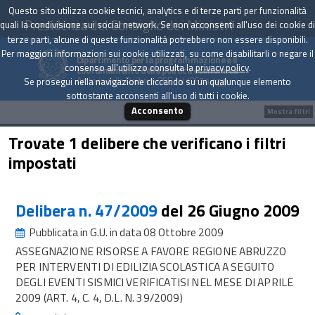
Questo sito utilizza cookie tecnici, analytics e di terze parti per funzionalità
Presidenza del Consiglio dei Ministri
quali la condivisione sui social network. Se non acconsenti all'uso dei cookie di
terze parti, alcune di queste funzionalità potrebbero non essere disponibili.
Per maggiori informazioni sui cookie utilizzati, su come disabilitarli o negare il
Dipartimento per la programmazione e il
consenso all'utilizzo consulta la
privacy policy
.
coordinamento della politica economica
Archivio delle Delibere CIPE dal 1967 a oggi
Se prosegui nella navigazione cliccando su un qualunque elemento
sottostante acconsenti all'uso di tutti i cookie.
Acconsento
Mostra filtri
Trovate 1 delibere che verificano i filtri
impostati
Delibera n. 47/2009
del 26 Giugno 2009
Pubblicata in G.U. in data 08 Ottobre 2009
ASSEGNAZIONE RISORSE A FAVORE REGIONE ABRUZZO
PER INTERVENTI DI EDILIZIA SCOLASTICA A SEGUITO
DEGLI EVENTI SISMICI VERIFICATISI NEL MESE DI APRILE
2009 (ART. 4, C. 4, D.L. N. 39/2009)