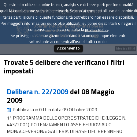
Questo sito utilizza cookie tecnici, analytics e di terze parti per funzionalità
Presidenza del Consiglio dei Ministri
quali la condivisione sui social network. Se non acconsenti all'uso dei cookie di
terze parti, alcune di queste funzionalità potrebbero non essere disponibili.
Per maggiori informazioni sui cookie utilizzati, su come disabilitarli o negare il
Dipartimento per la programmazione e il
consenso all'utilizzo consulta la
privacy policy
.
coordinamento della politica economica
Archivio delle Delibere CIPE dal 1967 a oggi
Se prosegui nella navigazione cliccando su un qualunque elemento
sottostante acconsenti all'uso di tutti i cookie.
Acconsento
Mostra filtri
Trovate 5 delibere che verificano i filtri
impostati
Delibera n. 22/2009
del 08 Maggio
2009
Pubblicata in G.U. in data 09 Ottobre 2009
1° PROGRAMMA DELLE OPERE STRATEGICHE (LEGGE N.
443/2001) POTENZIAMENTO ASSE FERROVIARIO
MONACO-VERONA: GALLERIA DI BASE DEL BRENNERO