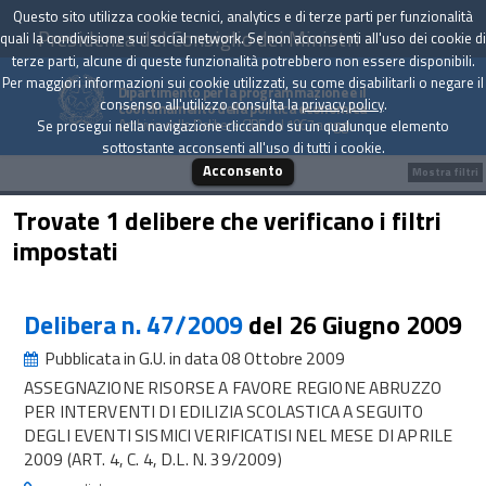
Questo sito utilizza cookie tecnici, analytics e di terze parti per funzionalità
Presidenza del Consiglio dei Ministri
quali la condivisione sui social network. Se non acconsenti all'uso dei cookie di
terze parti, alcune di queste funzionalità potrebbero non essere disponibili.
Per maggiori informazioni sui cookie utilizzati, su come disabilitarli o negare il
Dipartimento per la programmazione e il
consenso all'utilizzo consulta la
privacy policy
.
coordinamento della politica economica
Archivio delle Delibere CIPE dal 1967 a oggi
Se prosegui nella navigazione cliccando su un qualunque elemento
sottostante acconsenti all'uso di tutti i cookie.
Acconsento
Mostra filtri
Trovate 1 delibere che verificano i filtri
impostati
Delibera n. 47/2009
del 26 Giugno 2009
Pubblicata in G.U. in data 08 Ottobre 2009
ASSEGNAZIONE RISORSE A FAVORE REGIONE ABRUZZO
PER INTERVENTI DI EDILIZIA SCOLASTICA A SEGUITO
DEGLI EVENTI SISMICI VERIFICATISI NEL MESE DI APRILE
2009 (ART. 4, C. 4, D.L. N. 39/2009)