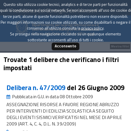
Questo sito utilizza cookie tecnici, analytics e di terze parti per funzionalità
Presidenza del Consiglio dei Ministri
quali la condivisione sui social network. Se non acconsenti all'uso dei cookie di
terze parti, alcune di queste funzionalità potrebbero non essere disponibili.
Per maggiori informazioni sui cookie utilizzati, su come disabilitarli o negare il
Dipartimento per la programmazione e il
consenso all'utilizzo consulta la
privacy policy
.
coordinamento della politica economica
Archivio delle Delibere CIPE dal 1967 a oggi
Se prosegui nella navigazione cliccando su un qualunque elemento
sottostante acconsenti all'uso di tutti i cookie.
Acconsento
Mostra filtri
Trovate 1 delibere che verificano i filtri
impostati
Delibera n. 47/2009
del 26 Giugno 2009
Pubblicata in G.U. in data 08 Ottobre 2009
ASSEGNAZIONE RISORSE A FAVORE REGIONE ABRUZZO
PER INTERVENTI DI EDILIZIA SCOLASTICA A SEGUITO
DEGLI EVENTI SISMICI VERIFICATISI NEL MESE DI APRILE
2009 (ART. 4, C. 4, D.L. N. 39/2009)