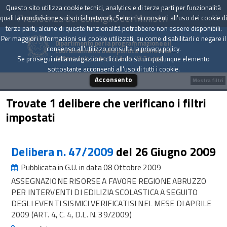
Questo sito utilizza cookie tecnici, analytics e di terze parti per funzionalità
Presidenza del Consiglio dei Ministri
quali la condivisione sui social network. Se non acconsenti all'uso dei cookie di
terze parti, alcune di queste funzionalità potrebbero non essere disponibili.
Per maggiori informazioni sui cookie utilizzati, su come disabilitarli o negare il
Dipartimento per la programmazione e il
consenso all'utilizzo consulta la
privacy policy
.
coordinamento della politica economica
Archivio delle Delibere CIPE dal 1967 a oggi
Se prosegui nella navigazione cliccando su un qualunque elemento
sottostante acconsenti all'uso di tutti i cookie.
Acconsento
Mostra filtri
Trovate 1 delibere che verificano i filtri
impostati
Delibera n. 47/2009
del 26 Giugno 2009
Pubblicata in G.U. in data 08 Ottobre 2009
ASSEGNAZIONE RISORSE A FAVORE REGIONE ABRUZZO
PER INTERVENTI DI EDILIZIA SCOLASTICA A SEGUITO
DEGLI EVENTI SISMICI VERIFICATISI NEL MESE DI APRILE
2009 (ART. 4, C. 4, D.L. N. 39/2009)