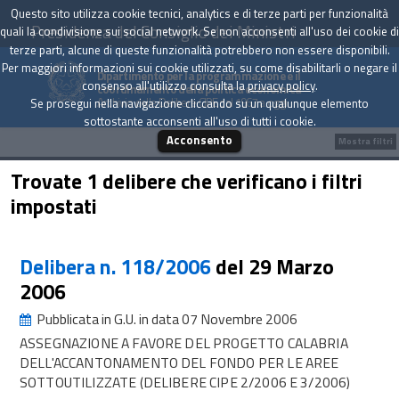
Questo sito utilizza cookie tecnici, analytics e di terze parti per funzionalità
Presidenza del Consiglio dei Ministri
quali la condivisione sui social network. Se non acconsenti all'uso dei cookie di
terze parti, alcune di queste funzionalità potrebbero non essere disponibili.
Per maggiori informazioni sui cookie utilizzati, su come disabilitarli o negare il
Dipartimento per la programmazione e il
consenso all'utilizzo consulta la
privacy policy
.
coordinamento della politica economica
Archivio delle Delibere CIPE dal 1967 a oggi
Se prosegui nella navigazione cliccando su un qualunque elemento
sottostante acconsenti all'uso di tutti i cookie.
Acconsento
Mostra filtri
Trovate 1 delibere che verificano i filtri
impostati
Delibera n. 118/2006
del 29 Marzo
2006
Pubblicata in G.U. in data 07 Novembre 2006
ASSEGNAZIONE A FAVORE DEL PROGETTO CALABRIA
DELL'ACCANTONAMENTO DEL FONDO PER LE AREE
SOTTOUTILIZZATE (DELIBERE CIPE 2/2006 E 3/2006)