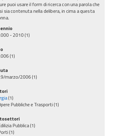
re puoi usare il form di ricerca con una parola che
i sia contenuta nella delibera, in cima a questa
onna.
ennio
2000 - 2010
(1)
no
2006
(1)
uta
29/marzo/2006
(1)
tori
rgia
(1)
pere Pubbliche e Trasporti
(1)
tosettori
dilizia Pubblica
(1)
orti
(1)