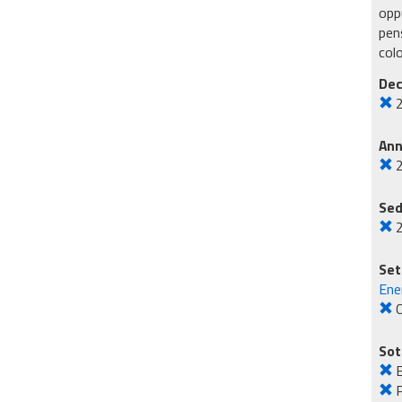
oppu
pens
col
Dec
An
Sed
Set
Ene
O
Sot
E
P