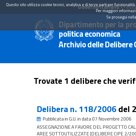
Questo sito utilizza cookie tecnici, analytics e di terze parti per funzionali
Governo Italiano
Presid
Per maggiori informazion
Se prosegui nella
Dipartimento per la pr
politica economica
Archivio delle Delibere
Trovate 1 delibere che verif
Delibera n. 118/2006
del 
Pubblicata in G.U. in data 07 Novembre 2006
ASSEGNAZIONE A FAVORE DEL PROGETTO CA
AREE SOTTOUTILIZZATE (DELIBERE CIPE 2/200