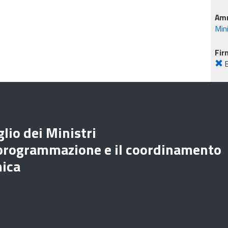
Amm
Mini
Fir
lio dei Ministri
 programmazione e il coordinamento
mica