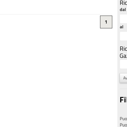
Ri
dal
1
al
Ri
Gaz
Av
Fi
Puoi
Puoi