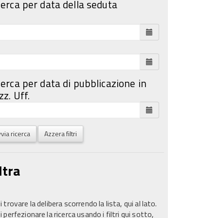
cerca per data della seduta
cerca per data di pubblicazione in
z. Uff.
via ricerca
Azzera filtri
ltra
 trovare la delibera scorrendo la lista, qui al lato.
 perfezionare la ricerca usando i filtri qui sotto,