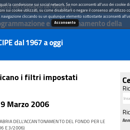
tà quali la condivisione sui social network. Se non acconsenti all'uso dei cookie d
enza del Consiglio dei Ministri
i sui cookie utilizzati, su come disabilitarli o negare il consenso all'utilizzo c
 navigazione cliccando su un qualunque elemento sottostante acconsenti all'uso 
ogrammazione e il coordinamento della
Acconsento
 CIPE dal 1967 a oggi
icano i filtri impostati
Ce
Ri
29 Marzo 2006
Ri
An
LABRIA DELL'ACCANTONAMENTO DEL FONDO PER LE
6 E 3/2006)