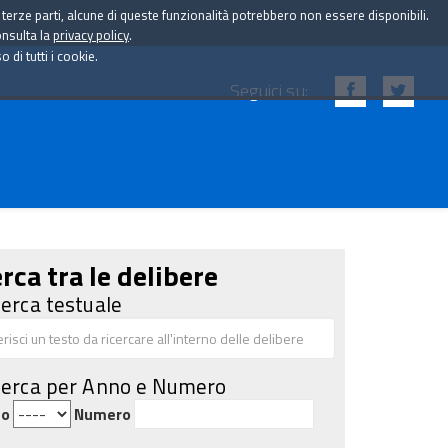
i terze parti, alcune di queste funzionalità potrebbero non essere disponibili.
onsulta la
privacy policy
.
di tutti i cookie.
Seguici su:
rca tra le delibere
cerca testuale
cerca per Anno e Numero
no
Numero