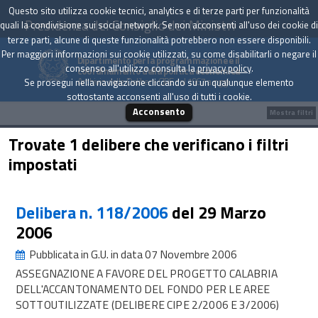
Questo sito utilizza cookie tecnici, analytics e di terze parti per funzionalità
Presidenza del Consiglio dei Ministri
quali la condivisione sui social network. Se non acconsenti all'uso dei cookie di
terze parti, alcune di queste funzionalità potrebbero non essere disponibili.
Per maggiori informazioni sui cookie utilizzati, su come disabilitarli o negare il
Dipartimento per la programmazione e il
consenso all'utilizzo consulta la
privacy policy
.
coordinamento della politica economica
Archivio delle Delibere CIPE dal 1967 a oggi
Se prosegui nella navigazione cliccando su un qualunque elemento
sottostante acconsenti all'uso di tutti i cookie.
Acconsento
Mostra filtri
Trovate 1 delibere che verificano i filtri
impostati
Delibera n. 118/2006
del 29 Marzo
2006
Pubblicata in G.U. in data 07 Novembre 2006
ASSEGNAZIONE A FAVORE DEL PROGETTO CALABRIA
DELL'ACCANTONAMENTO DEL FONDO PER LE AREE
SOTTOUTILIZZATE (DELIBERE CIPE 2/2006 E 3/2006)