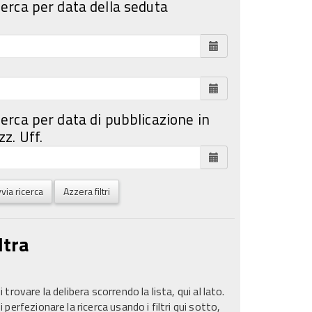
cerca per data della seduta
cerca per data di pubblicazione in
z. Uff.
via ricerca
Azzera filtri
ltra
 trovare la delibera scorrendo la lista, qui al lato.
 perfezionare la ricerca usando i filtri qui sotto,