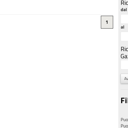
Ri
dal
1
al
Ri
Gaz
Av
Fi
Puoi
Puoi