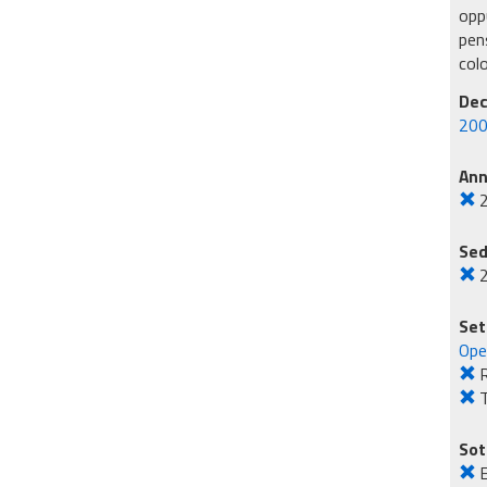
oppu
pens
col
Dec
200
An
Sed
Set
Ope
R
Sot
E