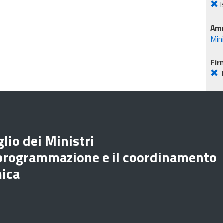
I
Amm
Mini
Fir
lio dei Ministri
 programmazione e il coordinamento
mica