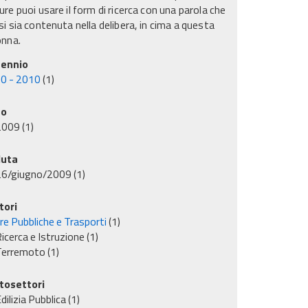
re puoi usare il form di ricerca con una parola che
i sia contenuta nella delibera, in cima a questa
onna.
ennio
0 - 2010
(1)
no
2009
(1)
uta
26/giugno/2009
(1)
tori
re Pubbliche e Trasporti
(1)
icerca e Istruzione
(1)
Terremoto
(1)
tosettori
dilizia Pubblica
(1)