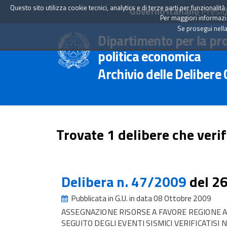
Questo sito utilizza cookie tecnici, analytics e di terze parti per funzionali
Governo Italiano
Presid
Per maggiori informazion
Se prosegui nella
Dipartimento per la pr
politica economica
Archivio delle Delibere
Trovate 1 delibere che verif
Delibera n. 47/2009
del 2
Pubblicata in G.U. in data 08 Ottobre 2009
ASSEGNAZIONE RISORSE A FAVORE REGIONE AB
SEGUITO DEGLI EVENTI SISMICI VERIFICATISI NEL