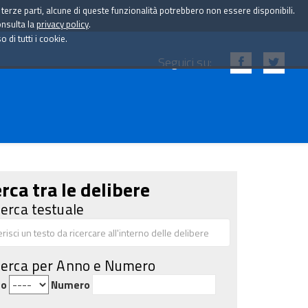
i terze parti, alcune di queste funzionalità potrebbero non essere disponibili.
onsulta la
privacy policy
.
di tutti i cookie.
Seguici su:
rca tra le delibere
cerca testuale
cerca per Anno e Numero
no
Numero