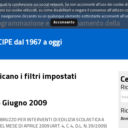
tà quali la condivisione sui social network. Se non acconsenti all'uso dei cookie d
enza del Consiglio dei Ministri
i sui cookie utilizzati, su come disabilitarli o negare il consenso all'utilizzo c
 navigazione cliccando su un qualunque elemento sottostante acconsenti all'uso 
ogrammazione e il coordinamento della
Acconsento
 CIPE dal 1967 a oggi
icano i filtri impostati
Ce
Ri
6 Giugno 2009
Ri
An
RUZZO PER INTERVENTI DI EDILIZIA SCOLASTICA A
 MESE DI APRILE 2009 (ART. 4, C. 4, D.L. N. 39/2009)