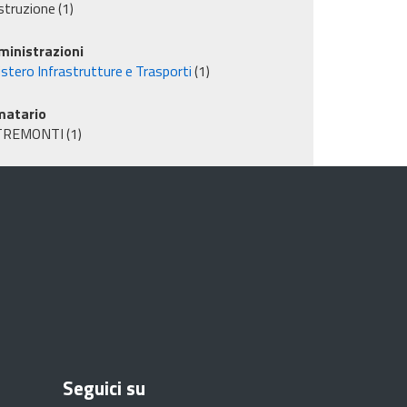
struzione
(1)
inistrazioni
stero Infrastrutture e Trasporti
(1)
matario
TREMONTI
(1)
Seguici su