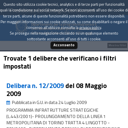
Questo sito utilizza cookie tecnici, analytics e di terze parti per funzionalità
Presidenza del Consiglio dei Ministri
quali la condivisione sui social network. Se non acconsenti all'uso dei cookie di
terze parti, alcune di queste funzionalità potrebbero non essere disponibili.
Per maggiori informazioni sui cookie utilizzati, su come disabilitarli o negare il
Dipartimento per la programmazione e il
consenso all'utilizzo consulta la
privacy policy
.
coordinamento della politica economica
Archivio delle Delibere CIPE dal 1967 a oggi
Se prosegui nella navigazione cliccando su un qualunque elemento
sottostante acconsenti all'uso di tutti i cookie.
Acconsento
Mostra filtri
Trovate 1 delibere che verificano i filtri
impostati
Delibera n. 12/2009
del 08 Maggio
2009
Pubblicata in G.U. in data 24 Luglio 2009
PROGRAMMA INFRATRUTTURE STRATEGICHE
(L.443/2001)- PROLUNGOAMENTO DELLA LINEA 1
METROPOLITANA DI TORINO TRATTA 4 LINGOTTO -