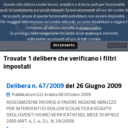
Questo sito utilizza cookie tecnici, analytics e di terze parti per funzionalità
Presidenza del Consiglio dei Ministri
quali la condivisione sui social network. Se non acconsenti all'uso dei cookie di
terze parti, alcune di queste funzionalità potrebbero non essere disponibili.
Per maggiori informazioni sui cookie utilizzati, su come disabilitarli o negare il
Dipartimento per la programmazione e il
consenso all'utilizzo consulta la
privacy policy
.
coordinamento della politica economica
Archivio delle Delibere CIPE dal 1967 a oggi
Se prosegui nella navigazione cliccando su un qualunque elemento
sottostante acconsenti all'uso di tutti i cookie.
Acconsento
Mostra filtri
Trovate 1 delibere che verificano i filtri
impostati
Delibera n. 47/2009
del 26 Giugno 2009
Pubblicata in G.U. in data 08 Ottobre 2009
ASSEGNAZIONE RISORSE A FAVORE REGIONE ABRUZZO
PER INTERVENTI DI EDILIZIA SCOLASTICA A SEGUITO
DEGLI EVENTI SISMICI VERIFICATISI NEL MESE DI APRILE
2009 (ART. 4, C. 4, D.L. N. 39/2009)