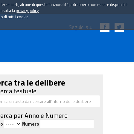
i terze parti, alcune di queste funzionalità potrebbero non essere disponibili.
onsulta la
privacy policy
.
di tutti i cookie.
Seguici su:
rca tra le delibere
cerca testuale
cerca per Anno e Numero
no
Numero