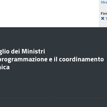
Mini
Fir
lio dei Ministri
 programmazione e il coordinamento
mica