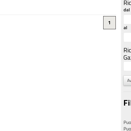
Ri
dal
1
al
Ri
Gaz
Av
Fi
Puoi
Puoi