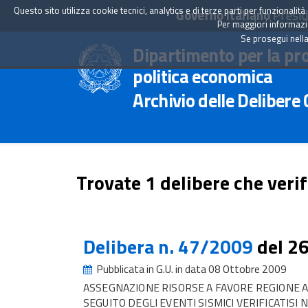
Questo sito utilizza cookie tecnici, analytics e di terze parti per funzionali
Governo Italiano
Presid
Per maggiori informazion
Se prosegui nella
Dipartimento per la pr
politica economica
Archivio delle Delibere
Trovate 1 delibere che verif
Delibera n. 47/2009
del 2
Pubblicata in G.U. in data 08 Ottobre 2009
ASSEGNAZIONE RISORSE A FAVORE REGIONE AB
SEGUITO DEGLI EVENTI SISMICI VERIFICATISI NEL