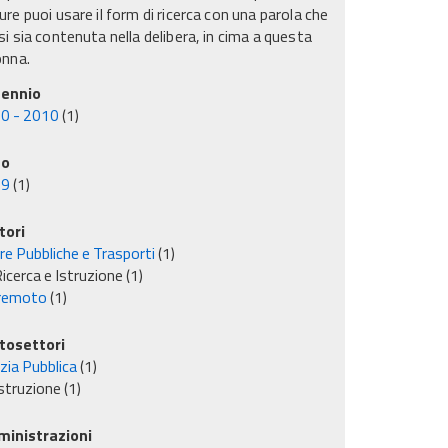
re puoi usare il form di ricerca con una parola che
i sia contenuta nella delibera, in cima a questa
onna.
ennio
0 - 2010
(1)
no
09
(1)
tori
re Pubbliche e Trasporti
(1)
icerca e Istruzione
(1)
remoto
(1)
tosettori
izia Pubblica
(1)
struzione
(1)
inistrazioni