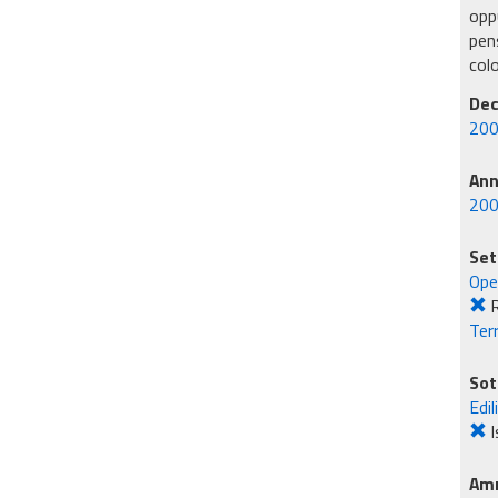
oppu
pens
col
Dec
200
An
20
Set
Ope
R
Ter
Sot
Edil
I
Amm