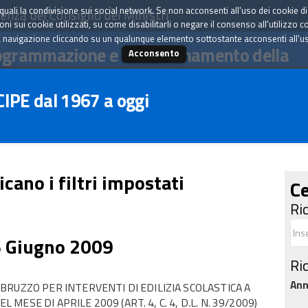
tà quali la condivisione sui social network. Se non acconsenti all'uso dei cookie d
enza del Consiglio dei Ministri
i sui cookie utilizzati, su come disabilitarli o negare il consenso all'utilizzo c
 navigazione cliccando su un qualunque elemento sottostante acconsenti all'uso 
ogrammazione e il coordinamento della
Acconsento
 CIPE dal 1967 a oggi
icano i filtri impostati
Ce
Ri
6 Giugno 2009
Ri
An
RUZZO PER INTERVENTI DI EDILIZIA SCOLASTICA A
 MESE DI APRILE 2009 (ART. 4, C. 4, D.L. N. 39/2009)