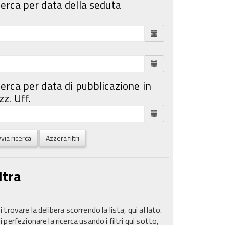
cerca per data della seduta
cerca per data di pubblicazione in
z. Uff.
via ricerca
Azzera filtri
ltra
 trovare la delibera scorrendo la lista, qui al lato.
 perfezionare la ricerca usando i filtri qui sotto,