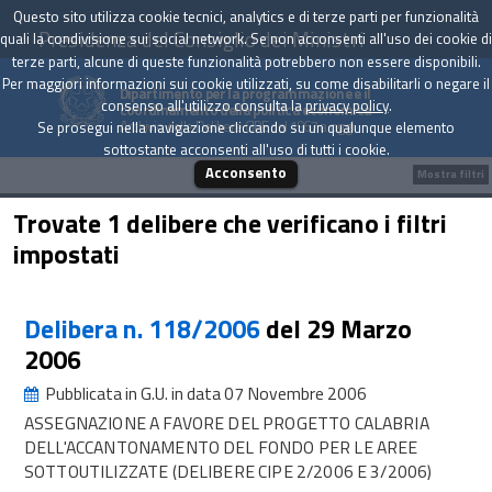
Questo sito utilizza cookie tecnici, analytics e di terze parti per funzionalità
Presidenza del Consiglio dei Ministri
quali la condivisione sui social network. Se non acconsenti all'uso dei cookie di
terze parti, alcune di queste funzionalità potrebbero non essere disponibili.
Per maggiori informazioni sui cookie utilizzati, su come disabilitarli o negare il
Dipartimento per la programmazione e il
consenso all'utilizzo consulta la
privacy policy
.
coordinamento della politica economica
Archivio delle Delibere CIPE dal 1967 a oggi
Se prosegui nella navigazione cliccando su un qualunque elemento
sottostante acconsenti all'uso di tutti i cookie.
Acconsento
Mostra filtri
Trovate 1 delibere che verificano i filtri
impostati
Delibera n. 118/2006
del 29 Marzo
2006
Pubblicata in G.U. in data 07 Novembre 2006
ASSEGNAZIONE A FAVORE DEL PROGETTO CALABRIA
DELL'ACCANTONAMENTO DEL FONDO PER LE AREE
SOTTOUTILIZZATE (DELIBERE CIPE 2/2006 E 3/2006)