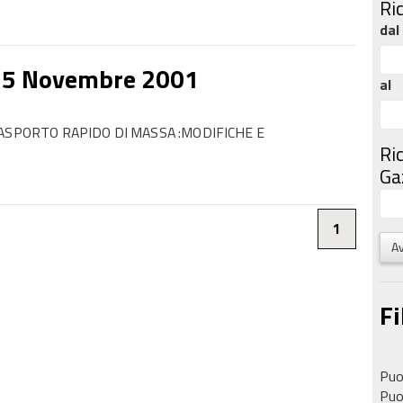
Ri
dal
15 Novembre 2001
al
ASPORTO RAPIDO DI MASSA :MODIFICHE E
Ri
Gaz
1
Av
Fi
Puoi
Puoi