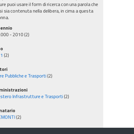
re puoi usare il form di ricerca con una parola che
i sia contenuta nella delibera, in cima a questa
onna.
ennio
2000 - 2010
(2)
no
01
(2)
tori
re Pubbliche e Trasporti
(2)
inistrazioni
stero Infrastrutture e Trasporti
(2)
matario
EMONTI
(2)