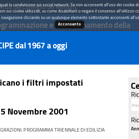
tà quali la condivisione sui social network. Se non acconsenti all'uso dei cookie d
enza del Consiglio dei Ministri
i sui cookie utilizzati, su come disabilitarli o negare il consenso all'utilizzo c
 navigazione cliccando su un qualunque elemento sottostante acconsenti all'uso 
ogrammazione e il coordinamento della
Acconsento
 CIPE dal 1967 a oggi
icano i filtri impostati
Ce
Ri
15 Novembre 2001
Ri
An
TEGRAZIONI. PROGRAMMA TRIENNALE DI EDILIZIA