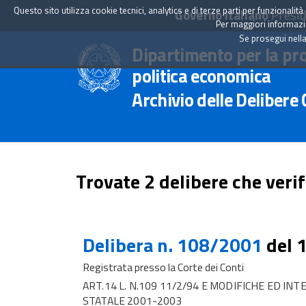
Questo sito utilizza cookie tecnici, analytics e di terze parti per funzionali
Governo Italiano
Presid
Per maggiori informazion
Se prosegui nella
Dipartimento per la pr
politica economica
Archivio delle Delibere
Trovate 2 delibere che verif
Delibera n. 108/2001
del 
Registrata presso la Corte dei Conti
ART.14 L. N.109 11/2/94 E MODIFICHE ED IN
STATALE 2001-2003