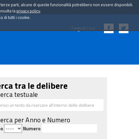
i terze parti, alcune di queste funzionalità potrebbero non essere disponibili.
onsulta la
privacy policy
.
di tutti i cookie.
Seguici su:
rca tra le delibere
cerca testuale
cerca per Anno e Numero
no
Numero