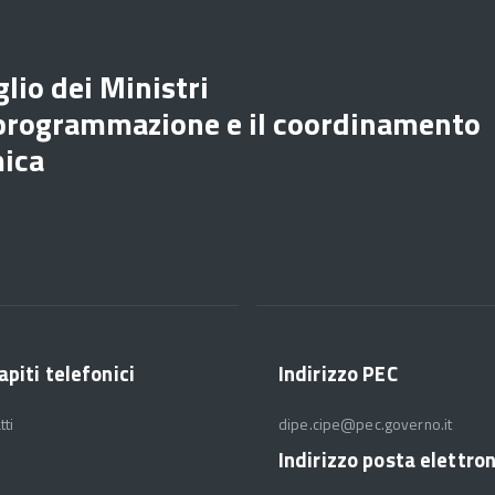
lio dei Ministri
 programmazione e il coordinamento
mica
apiti telefonici
Indirizzo PEC
tti
dipe.cipe@pec.governo.it
Indirizzo posta elettro