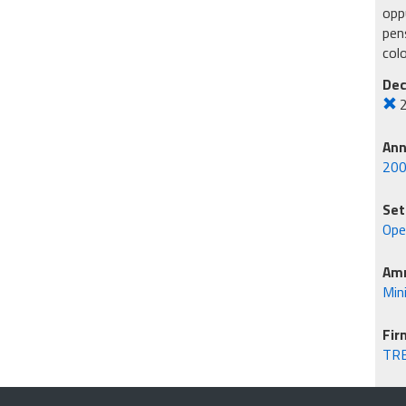
oppu
pens
col
Dec
An
20
Set
Ope
Amm
Mini
Fir
TR