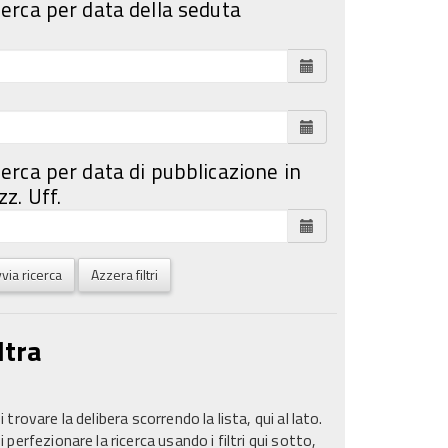
cerca per data della seduta
cerca per data di pubblicazione in
z. Uff.
via ricerca
Azzera filtri
ltra
 trovare la delibera scorrendo la lista, qui al lato.
 perfezionare la ricerca usando i filtri qui sotto,