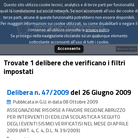
Questo sito utilizza cookie tecnici, analytics e di terze parti per funzionalità
Presidenza del Consiglio dei Ministri
quali la condivisione sui social network. Se non acconsenti all'uso dei cookie di
terze parti, alcune di queste funzionalità potrebbero non essere disponibili.
Per maggiori informazioni sui cookie utilizzati, su come disabilitarli o negare il
Dipartimento per la programmazione e il
consenso all'utilizzo consulta la
privacy policy
.
coordinamento della politica economica
Archivio delle Delibere CIPE dal 1967 a oggi
Se prosegui nella navigazione cliccando su un qualunque elemento
sottostante acconsenti all'uso di tutti i cookie.
Acconsento
Mostra filtri
Trovate 1 delibere che verificano i filtri
impostati
Delibera n. 47/2009
del 26 Giugno 2009
Pubblicata in G.U. in data 08 Ottobre 2009
ASSEGNAZIONE RISORSE A FAVORE REGIONE ABRUZZO
PER INTERVENTI DI EDILIZIA SCOLASTICA A SEGUITO
DEGLI EVENTI SISMICI VERIFICATISI NEL MESE DI APRILE
2009 (ART. 4, C. 4, D.L. N. 39/2009)