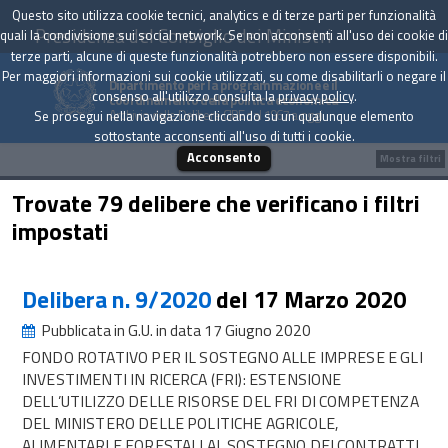
Questo sito utilizza cookie tecnici, analytics e di terze parti per funzionalità
Presidenza del Consiglio dei Ministri
quali la condivisione sui social network. Se non acconsenti all'uso dei cookie di
terze parti, alcune di queste funzionalità potrebbero non essere disponibili.
Per maggiori informazioni sui cookie utilizzati, su come disabilitarli o negare il
Dipartimento per la programmazione e il
consenso all'utilizzo consulta la
privacy policy
.
coordinamento della politica economica
Archivio delle Delibere CIPE dal 1967 a oggi
Se prosegui nella navigazione cliccando su un qualunque elemento
sottostante acconsenti all'uso di tutti i cookie.
Acconsento
Mostra filtri
Trovate 79 delibere che verificano i filtri
impostati
Delibera n. 9/2020
del 17 Marzo 2020
Pubblicata in G.U. in data 17 Giugno 2020
FONDO ROTATIVO PER IL SOSTEGNO ALLE IMPRESE E GLI
INVESTIMENTI IN RICERCA (FRI): ESTENSIONE
DELL’UTILIZZO DELLE RISORSE DEL FRI DI COMPETENZA
DEL MINISTERO DELLE POLITICHE AGRICOLE,
ALIMENTARI E FORESTALI AL SOSTEGNO DEI CONTRATTI