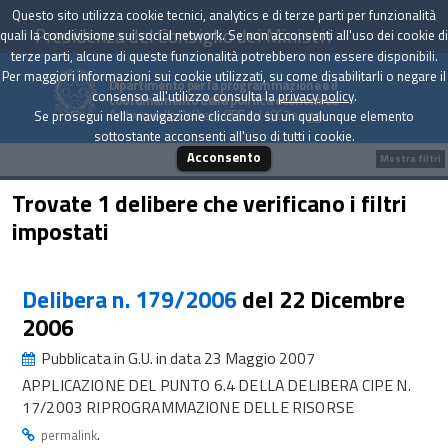
Questo sito utilizza cookie tecnici, analytics e di terze parti per funzionalità
Presidenza del Consiglio dei Ministri
quali la condivisione sui social network. Se non acconsenti all'uso dei cookie di
terze parti, alcune di queste funzionalità potrebbero non essere disponibili.
Per maggiori informazioni sui cookie utilizzati, su come disabilitarli o negare il
Dipartimento per la programmazione e il
consenso all'utilizzo consulta la
privacy policy
.
coordinamento della politica economica
Archivio delle Delibere CIPE dal 1967 a oggi
Se prosegui nella navigazione cliccando su un qualunque elemento
sottostante acconsenti all'uso di tutti i cookie.
Acconsento
Mostra filtri
Trovate 1 delibere che verificano i filtri
impostati
Delibera n. 179/2006
del 22 Dicembre
2006
Pubblicata in G.U. in data 23 Maggio 2007
APPLICAZIONE DEL PUNTO 6.4 DELLA DELIBERA CIPE N.
17/2003 RIPROGRAMMAZIONE DELLE RISORSE
.
permalink