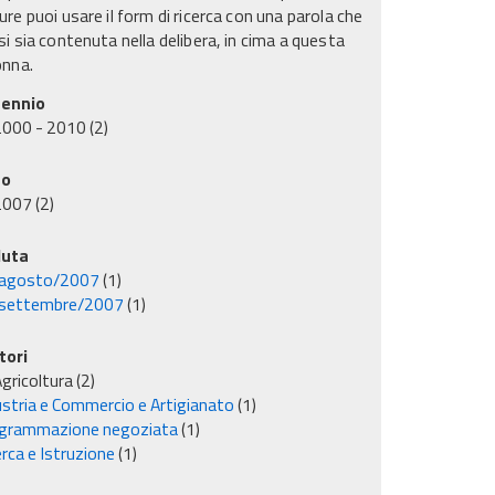
re puoi usare il form di ricerca con una parola che
i sia contenuta nella delibera, in cima a questa
onna.
ennio
2000 - 2010
(2)
no
2007
(2)
uta
agosto/2007
(1)
settembre/2007
(1)
tori
gricoltura
(2)
ustria e Commercio e Artigianato
(1)
grammazione negoziata
(1)
rca e Istruzione
(1)