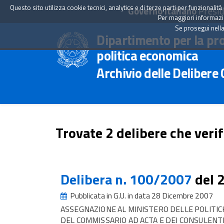
Questo sito utilizza cookie tecnici, analytics e di terze parti per funzionali
Governo Italiano
Presid
Per maggiori informazion
Se prosegui nella
Dipartimento per la pr
politica economica
Archivio delle Delibere
Trovate 2 delibere che verif
Delibera n. 100/2007
del 
Pubblicata in G.U. in data 28 Dicembre 2007
ASSEGNAZIONE AL MINISTERO DELLE POLITIC
DEL COMMISSARIO AD ACTA E DEI CONSULENTI 