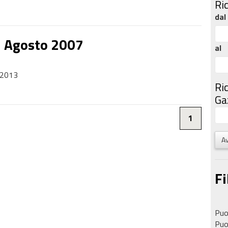
Ri
dal
3 Agosto 2007
al
-2013
Ri
Gaz
1
Av
Fi
Puoi
Puoi