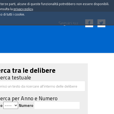
i terze parti, alcune di queste funzionalità potrebbero non essere disponibili.
onsulta la
privacy policy
.
di tutti i cookie.
Seguici su:
rca tra le delibere
cerca testuale
cerca per Anno e Numero
no
Numero