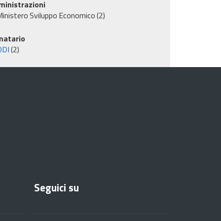
inistrazioni
inistero Sviluppo Economico
(2)
matario
ODI
(2)
Seguici su