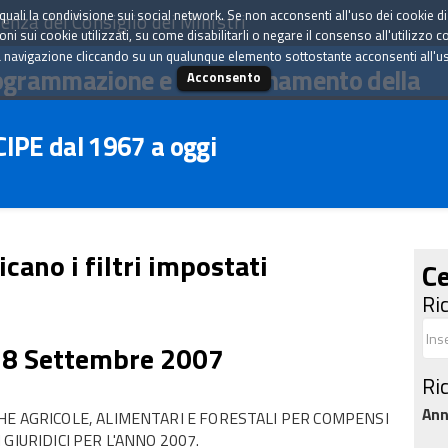
tà quali la condivisione sui social network. Se non acconsenti all'uso dei cookie d
enza del Consiglio dei Ministri
i sui cookie utilizzati, su come disabilitarli o negare il consenso all'utilizzo c
 navigazione cliccando su un qualunque elemento sottostante acconsenti all'uso 
ogrammazione e il coordinamento della
Acconsento
 CIPE dal 1967 a oggi
icano i filtri impostati
Ce
Ri
28 Settembre 2007
Ri
An
HE AGRICOLE, ALIMENTARI E FORESTALI PER COMPENSI
GIURIDICI PER L'ANNO 2007.