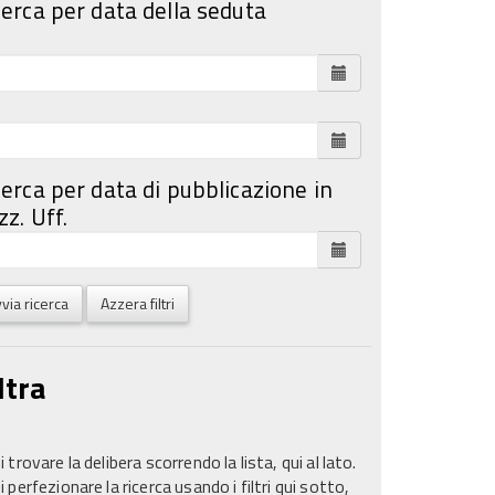
cerca per data della seduta
cerca per data di pubblicazione in
z. Uff.
via ricerca
Azzera filtri
ltra
 trovare la delibera scorrendo la lista, qui al lato.
 perfezionare la ricerca usando i filtri qui sotto,