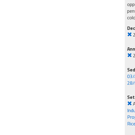
oppu
pens
col
Dec
An
Sed
03/
28/
Set
A
Ind
Pro
Rice