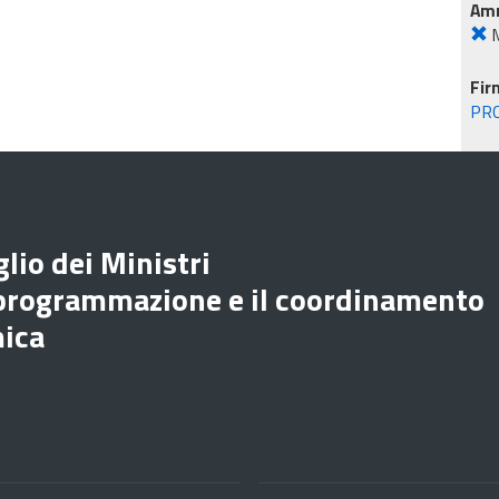
Amm
M
Fir
PR
lio dei Ministri
 programmazione e il coordinamento
mica