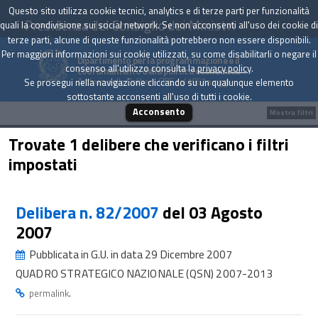
Questo sito utilizza cookie tecnici, analytics e di terze parti per funzionalità
Presidenza del Consiglio dei Ministri
quali la condivisione sui social network. Se non acconsenti all'uso dei cookie di
terze parti, alcune di queste funzionalità potrebbero non essere disponibili.
Per maggiori informazioni sui cookie utilizzati, su come disabilitarli o negare il
Dipartimento per la programmazione e il
consenso all'utilizzo consulta la
privacy policy
.
coordinamento della politica economica
Archivio delle Delibere CIPE dal 1967 a oggi
Se prosegui nella navigazione cliccando su un qualunque elemento
sottostante acconsenti all'uso di tutti i cookie.
Acconsento
Mostra filtri
Trovate 1 delibere che verificano i filtri
impostati
Delibera n. 82/2007
del 03 Agosto
2007
Pubblicata in G.U. in data 29 Dicembre 2007
QUADRO STRATEGICO NAZIONALE (QSN) 2007-2013
.
permalink