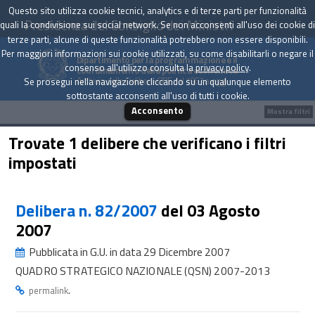
Questo sito utilizza cookie tecnici, analytics e di terze parti per funzionalità
Presidenza del Consiglio dei Ministri
quali la condivisione sui social network. Se non acconsenti all'uso dei cookie di
terze parti, alcune di queste funzionalità potrebbero non essere disponibili.
Per maggiori informazioni sui cookie utilizzati, su come disabilitarli o negare il
Dipartimento per la programmazione e il
consenso all'utilizzo consulta la
privacy policy
.
coordinamento della politica economica
Archivio delle Delibere CIPE dal 1967 a oggi
Se prosegui nella navigazione cliccando su un qualunque elemento
sottostante acconsenti all'uso di tutti i cookie.
Acconsento
Mostra filtri
Trovate 1 delibere che verificano i filtri
impostati
Delibera n. 82/2007
del 03 Agosto
2007
Pubblicata in G.U. in data 29 Dicembre 2007
QUADRO STRATEGICO NAZIONALE (QSN) 2007-2013
.
permalink