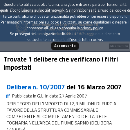
Questo sito utilizza cookie tecnici, analytics e di terze parti per funzionalità
Presidenza del Consiglio dei Ministri
quali la condivisione sui social network. Se non acconsenti all'uso dei cookie di
terze parti, alcune di queste funzionalità potrebbero non essere disponibili.
Per maggiori informazioni sui cookie utilizzati, su come disabilitarli o negare il
Dipartimento per la programmazione e il
consenso all'utilizzo consulta la
privacy policy
.
coordinamento della politica economica
Archivio delle Delibere CIPE dal 1967 a oggi
Se prosegui nella navigazione cliccando su un qualunque elemento
sottostante acconsenti all'uso di tutti i cookie.
Acconsento
Mostra filtri
Trovate 1 delibere che verificano i filtri
impostati
Delibera n. 10/2007
del 16 Marzo 2007
Pubblicata in G.U. in data 27 Aprile 2007
REINTEGRO DELL'IMPORTO DI 12,3 MILIONI DI EURO A
FAVORE DELLA STRUTTURA COMMISSARIALE
COMPETENTE AL COMPLETAMENTO DELLA RETE
FOGNARIA NELL'AREA DEL FIUME SARNO (DELIBERA
1/20006)