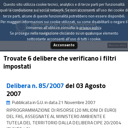
Questo sito utilizza cookie tecnici, analytics e di terze parti per funzionalità
Presidenza del Consiglio dei Ministri
quali la condivisione sui social network. Se non acconsenti all'uso dei cookie di
terze parti, alcune di queste funzionalità potrebbero non essere disponibili.
Per maggiori informazioni sui cookie utilizzati, su come disabilitarli o negare il
Dipartimento per la programmazione e il
consenso all'utilizzo consulta la
privacy policy
.
coordinamento della politica economica
Archivio delle Delibere CIPE dal 1967 a oggi
Se prosegui nella navigazione cliccando su un qualunque elemento
sottostante acconsenti all'uso di tutti i cookie.
Acconsento
Mostra filtri
Trovate 6 delibere che verificano i filtri
impostati
Delibera n. 85/2007
del 03 Agosto
2007
Pubblicata in G.U. in data 21 Novembre 2007
RIPROGRAMMAZIONE DI RISORSE (20 MILIONI DI EURO)
DEL FAS, ASSEGNATE AL MINISTERO AMBIENTE E
TUTELA DEL TERRITORIO DALLA DELIBERA CIPE 20/2004