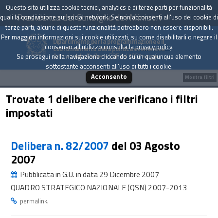
Questo sito utilizza cookie tecnici, analytics e di terze parti per funzionalità
Presidenza del Consiglio dei Ministri
quali la condivisione sui social network. Se non acconsenti all'uso dei cookie di
terze parti, alcune di queste funzionalità potrebbero non essere disponibili.
Per maggiori informazioni sui cookie utilizzati, su come disabilitarli o negare il
Dipartimento per la programmazione e il
consenso all'utilizzo consulta la
privacy policy
.
coordinamento della politica economica
Archivio delle Delibere CIPE dal 1967 a oggi
Se prosegui nella navigazione cliccando su un qualunque elemento
sottostante acconsenti all'uso di tutti i cookie.
Acconsento
Mostra filtri
Trovate 1 delibere che verificano i filtri
impostati
Delibera n. 82/2007
del 03 Agosto
2007
Pubblicata in G.U. in data 29 Dicembre 2007
QUADRO STRATEGICO NAZIONALE (QSN) 2007-2013
.
permalink