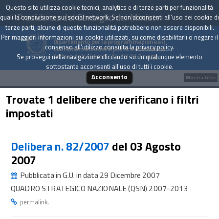
Questo sito utilizza cookie tecnici, analytics e di terze parti per funzionalità
Presidenza del Consiglio dei Ministri
quali la condivisione sui social network. Se non acconsenti all'uso dei cookie di
terze parti, alcune di queste funzionalità potrebbero non essere disponibili.
Per maggiori informazioni sui cookie utilizzati, su come disabilitarli o negare il
Dipartimento per la programmazione e il
consenso all'utilizzo consulta la
privacy policy
.
coordinamento della politica economica
Archivio delle Delibere CIPE dal 1967 a oggi
Se prosegui nella navigazione cliccando su un qualunque elemento
sottostante acconsenti all'uso di tutti i cookie.
Acconsento
Mostra filtri
Trovate 1 delibere che verificano i filtri
impostati
Delibera n. 82/2007
del 03 Agosto
2007
Pubblicata in G.U. in data 29 Dicembre 2007
QUADRO STRATEGICO NAZIONALE (QSN) 2007-2013
.
permalink