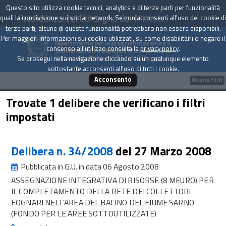
Questo sito utilizza cookie tecnici, analytics e di terze parti per funzionalità
Presidenza del Consiglio dei Ministri
quali la condivisione sui social network. Se non acconsenti all'uso dei cookie di
terze parti, alcune di queste funzionalità potrebbero non essere disponibili.
Per maggiori informazioni sui cookie utilizzati, su come disabilitarli o negare il
Dipartimento per la programmazione e il
consenso all'utilizzo consulta la
privacy policy
.
coordinamento della politica economica
Archivio delle Delibere CIPE dal 1967 a oggi
Se prosegui nella navigazione cliccando su un qualunque elemento
sottostante acconsenti all'uso di tutti i cookie.
Acconsento
Mostra filtri
Trovate 1 delibere che verificano i filtri
impostati
Delibera n. 34/2008
del 27 Marzo 2008
Pubblicata in G.U. in data 06 Agosto 2008
ASSEGNAZIONE INTEGRATIVA DI RISORSE (8 MEURO) PER
IL COMPLETAMENTO DELLA RETE DEI COLLETTORI
FOGNARI NELL'AREA DEL BACINO DEL FIUME SARNO
(FONDO PER LE AREE SOTTOUTILIZZATE)