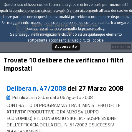
Questo sito utilizza cookie tecnici, analytics e di terze parti per funzionalità
Presidenza del Consiglio dei Ministri
quali la condivisione sui social network. Se non acconsenti all'uso dei cookie di
terze parti, alcune di queste funzionalità potrebbero non essere disponibili.
Per maggiori informazioni sui cookie utilizzati, su come disabilitarli o negare il
Dipartimento per la programmazione e il
consenso all'utilizzo consulta la
privacy policy
.
coordinamento della politica economica
Archivio delle Delibere CIPE dal 1967 a oggi
Se prosegui nella navigazione cliccando su un qualunque elemento
sottostante acconsenti all'uso di tutti i cookie.
Acconsento
Mostra filtri
Trovate 10 delibere che verificano i filtri
impostati
Delibera n. 47/2008
del 27 Marzo 2008
Pubblicata in G.U. in data 06 Agosto 2008
CONTRATTO DI PROGRAMMA TRA IL MINISTERO DELLE
ATTIVITA' PRODUTTIVE (ORA M.RO SVILUPPO
ECONOMICO) E IL CONSORZIO SIKELIA - SOSPENSIONE
DELL'EFFICACIA DELLA DEL. N. 51/2002 E SUCCESSIVI
AGGIORNAMENTI