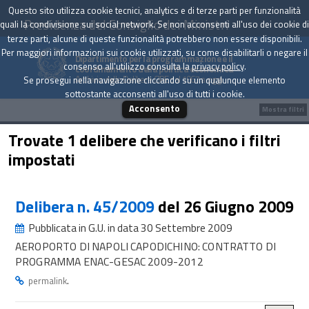
Questo sito utilizza cookie tecnici, analytics e di terze parti per funzionalità
Presidenza del Consiglio dei Ministri
quali la condivisione sui social network. Se non acconsenti all'uso dei cookie di
terze parti, alcune di queste funzionalità potrebbero non essere disponibili.
Per maggiori informazioni sui cookie utilizzati, su come disabilitarli o negare il
Dipartimento per la programmazione e il
consenso all'utilizzo consulta la
privacy policy
.
coordinamento della politica economica
Archivio delle Delibere CIPE dal 1967 a oggi
Se prosegui nella navigazione cliccando su un qualunque elemento
sottostante acconsenti all'uso di tutti i cookie.
Acconsento
Mostra filtri
Trovate 1 delibere che verificano i filtri
impostati
Delibera n. 45/2009
del 26 Giugno 2009
Pubblicata in G.U. in data 30 Settembre 2009
AEROPORTO DI NAPOLI CAPODICHINO: CONTRATTO DI
PROGRAMMA ENAC-GESAC 2009-2012
.
permalink