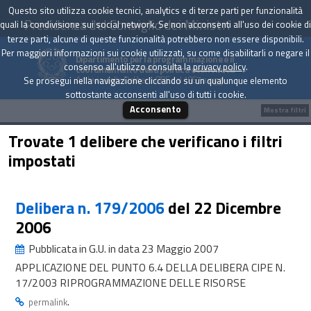
Questo sito utilizza cookie tecnici, analytics e di terze parti per funzionalità
Presidenza del Consiglio dei Ministri
quali la condivisione sui social network. Se non acconsenti all'uso dei cookie di
terze parti, alcune di queste funzionalità potrebbero non essere disponibili.
Per maggiori informazioni sui cookie utilizzati, su come disabilitarli o negare il
Dipartimento per la programmazione e il
consenso all'utilizzo consulta la
privacy policy
.
coordinamento della politica economica
Archivio delle Delibere CIPE dal 1967 a oggi
Se prosegui nella navigazione cliccando su un qualunque elemento
sottostante acconsenti all'uso di tutti i cookie.
Acconsento
Mostra filtri
Trovate 1 delibere che verificano i filtri
impostati
Delibera n. 179/2006
del 22 Dicembre
2006
Pubblicata in G.U. in data 23 Maggio 2007
APPLICAZIONE DEL PUNTO 6.4 DELLA DELIBERA CIPE N.
17/2003 RIPROGRAMMAZIONE DELLE RISORSE
.
permalink