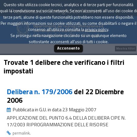
Questo sito utilizza cookie tecnici, analytics e di terze parti per funzionalità
Presidenza del Consiglio dei Ministri
quali la condivisione sui social network. Se non acconsenti all'uso dei cookie di
terze parti, alcune di queste funzionalità potrebbero non essere disponibili.
Per maggiori informazioni sui cookie utilizzati, su come disabilitarli o negare il
Dipartimento per la programmazione e il
consenso all'utilizzo consulta la
privacy policy
.
coordinamento della politica economica
Archivio delle Delibere CIPE dal 1967 a oggi
Se prosegui nella navigazione cliccando su un qualunque elemento
sottostante acconsenti all'uso di tutti i cookie.
Acconsento
Mostra filtri
Trovate 1 delibere che verificano i filtri
impostati
Delibera n. 179/2006
del 22 Dicembre
2006
Pubblicata in G.U. in data 23 Maggio 2007
APPLICAZIONE DEL PUNTO 6.4 DELLA DELIBERA CIPE N.
17/2003 RIPROGRAMMAZIONE DELLE RISORSE
.
permalink