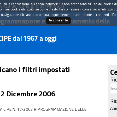
tà quali la condivisione sui social network. Se non acconsenti all'uso dei cookie d
enza del Consiglio dei Ministri
i sui cookie utilizzati, su come disabilitarli o negare il consenso all'utilizzo c
 navigazione cliccando su un qualunque elemento sottostante acconsenti all'uso 
ogrammazione e il coordinamento della
Acconsento
 CIPE dal 1967 a oggi
icano i filtri impostati
Ce
Ri
22 Dicembre 2006
Ri
An
RA CIPE N. 17/2003 RIPROGRAMMAZIONE DELLE