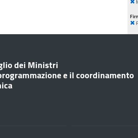
M
Fir
lio dei Ministri
 programmazione e il coordinamento
mica