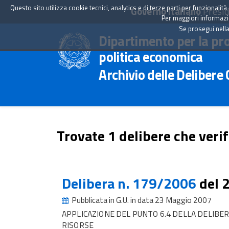
Questo sito utilizza cookie tecnici, analytics e di terze parti per funzionali
Governo Italiano
Presid
Per maggiori informazion
Se prosegui nella
Dipartimento per la pr
politica economica
Archivio delle Delibere
Trovate 1 delibere che verif
Delibera n. 179/2006
del 
Pubblicata in G.U. in data 23 Maggio 2007
APPLICAZIONE DEL PUNTO 6.4 DELLA DELIBE
RISORSE