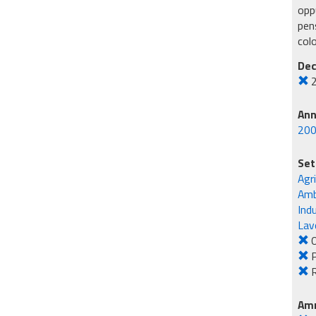
oppu
pens
col
Dec
An
20
Set
Agr
Amb
Ind
Lavo
O
R
Amm