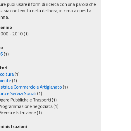
re puoi usare il form di ricerca con una parola che
i sia contenuta nella delibera, in cima a questa
onna.
ennio
2000 - 2010
(1)
no
06
(1)
tori
icoltura
(1)
iente
(1)
ustria e Commercio e Artigianato
(1)
ro e Servizi Sociali
(1)
pere Pubbliche e Trasporti
(1)
Programmazione negoziata
(1)
icerca e Istruzione
(1)
inistrazioni