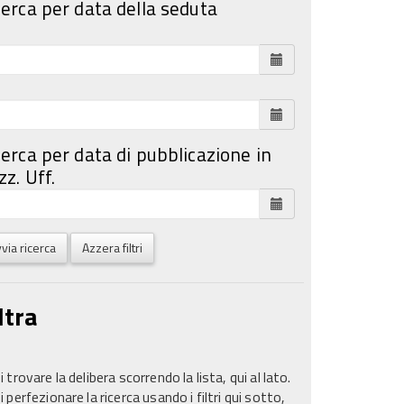
cerca per data della seduta
cerca per data di pubblicazione in
z. Uff.
via ricerca
Azzera filtri
ltra
 trovare la delibera scorrendo la lista, qui al lato.
 perfezionare la ricerca usando i filtri qui sotto,