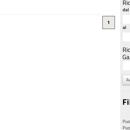
Ri
dal
1
al
Ri
Gaz
Av
Fi
Puoi
Puoi