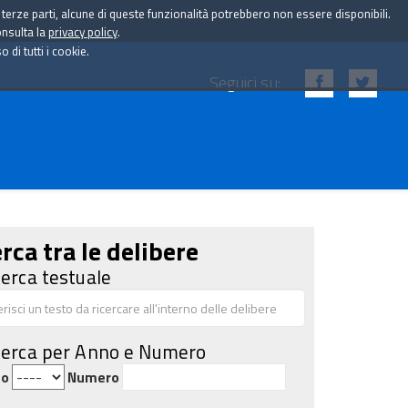
i terze parti, alcune di queste funzionalità potrebbero non essere disponibili.
onsulta la
privacy policy
.
di tutti i cookie.
Seguici su:
rca tra le delibere
cerca testuale
cerca per Anno e Numero
no
Numero